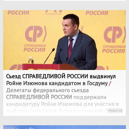
Съезд
СПРАВЕДЛИВОЙ РОССИИ
выдвинул
Ройне Изюмова кандидатом в Госдуму
/
Делегаты федерального съезда
СПРАВЕДЛИВОЙ РОССИИ
поддержали
кандидатуру Ройне Изюмова для участия в
выборах депутатов Государственной Думы
Новости
по Карельскому одномандатному округу.