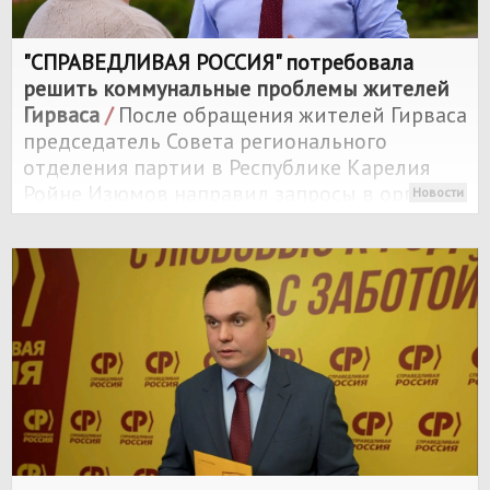
"
СПРАВЕДЛИВАЯ РОССИЯ
" потребовала
решить коммунальные проблемы жителей
Гирваса
/
После обращения жителей Гирваса
председатель Совета регионального
отделения партии в Республике Карелия
Ройне Изюмов направил запросы в органы
Новости
власти и надзорные ведомства, потребовав
решить затянувшиеся коммунальные
проблемы.