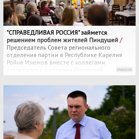
"
СПРАВЕДЛИВАЯ РОССИЯ
" займется
решением проблем жителей Пиндушей
/
Председатель Совета регионального
отделения партии в Республике Карелия
Ройне Изюмов вместе с коллегами
встретился с жителями Пиндушей.
Новости
Главными темами стали коммунальные
проблемы, аварийное жилье и последствия
муниципальной реформы.