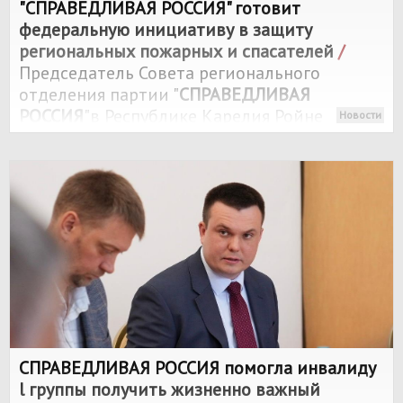
"
СПРАВЕДЛИВАЯ РОССИЯ
" готовит
федеральную инициативу в защиту
региональных пожарных и спасателей
/
Председатель Совета регионального
отделения партии "
СПРАВЕДЛИВАЯ
РОССИЯ
"в Республике Карелия Ройне
Новости
Изюмов рассказал о работе над
инициативой, которая должна устранить
существующее неравенство в оплате труда
и социальных гарантиях пожарных.
СПРАВЕДЛИВАЯ РОССИЯ
помогла инвалиду
l группы получить жизненно важный