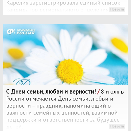
Карелия зарегистрировала единый список
кандидатов регионального отделения
Новости
партии
СПРАВЕДЛИВАЯ РОССИЯ
на выборах
депутатов Законодательного Собрания
восьмого созыва.
С Днем семьи, любви и верности!
/
8 июля в
России отмечается День семьи, любви и
верности – праздник, напоминающий о
важности семейных ценностей, взаимной
поддержки и ответственности за будущее
детей.
Новости