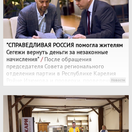
"
СПРАВЕДЛИВАЯ РОССИЯ
помогла жителям
Сегежи вернуть деньги за незаконные
начисления"
/
После обращения
председателя Совета регионального
отделения партии в Республике Карелия
Ройне Изюмова и проверки, проведенной
Новости
совместно с Андреем Рогалевичем и
Александром Сухоцким, жителям
аварийного дома в Сегеже отменили
незаконные начисления и сделали
перерасчет.