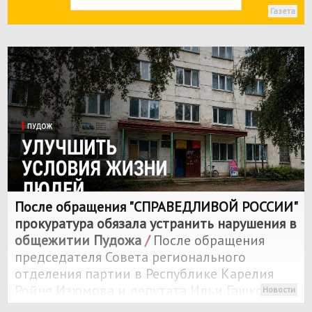
Газета
После обращения "
СПРАВЕДЛИВОЙ РОССИИ
"
прокуратура обязала устранить нарушения в
общежитии Пудожа
/
После обращения
председателя Совета регионального
отделения партии в Республике Карелия
Ройне Изюмова и депутата Ильи Гашкова
Новости
прокуратура подтвердила многочисленные