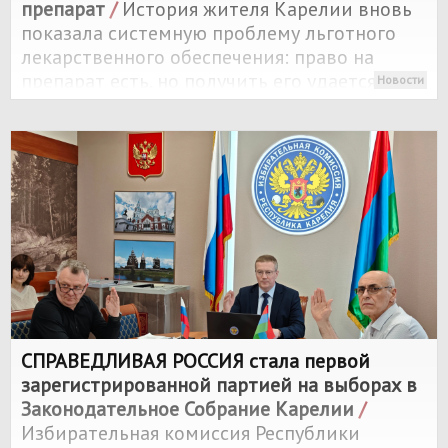
препарат
/
История жителя Карелии вновь
показала системную проблему льготного
лекарственного обеспечения: право на
препарат есть, но получить его удается
Новости
далеко не всегда.
СПРАВЕДЛИВАЯ РОССИЯ
стала первой
зарегистрированной партией на выборах в
Законодательное Собрание Карелии
/
Избирательная комиссия Республики