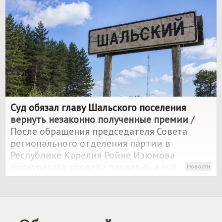
Суд обязал главу Шальского поселения
вернуть незаконно полученные премии
/
После обращения председателя Совета
регионального отделения партии в
Республике Карелия Ройне Изюмова
прокуратура провела проверку, а суд
Новости
признал незаконными десятки
распоряжений о премиях и надбавках главы
Шальского сельского поселения.