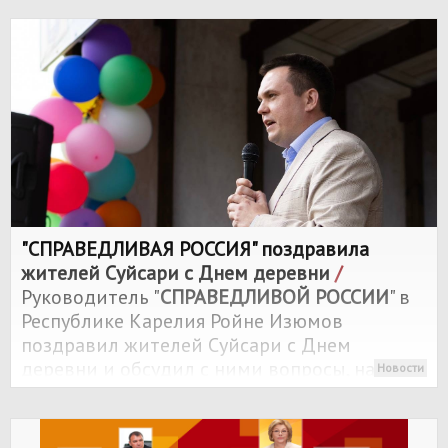
нарушения в общежитии на улице
Пионерской и обязала ответственных
устранить их.
"
СПРАВЕДЛИВАЯ РОССИЯ
" поздравила
жителей Суйсари с Днем деревни
/
Руководитель "
СПРАВЕДЛИВОЙ РОССИИ
" в
Республике Карелия Ройне Изюмов
поздравил жителей Суйсари с Днем
деревни и обсудил с ними вопросы, над
Новости
которыми партия продолжает работать.