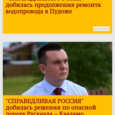
добилась продолжения ремонта
водопровода в Пудоже
Актуально
"
СПРАВЕДЛИВАЯ РОССИЯ
"
добилась решения по опасной
дороге Рускеала – Кааламо