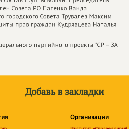
член Совета РО Патенко Ванда
го городского Совета Трувалев Максим
щиты прав граждан Кудрявцева Наталья
дерального партийного проекта "СР – ЗА
Добавь в закладки
тия
Организации
ram
Институт «Справедливый