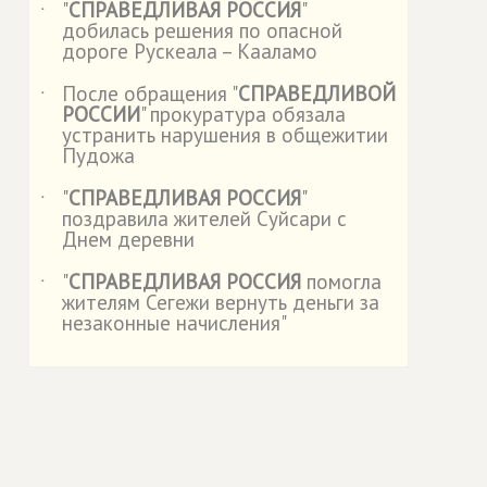
"
СПРАВЕДЛИВАЯ РОССИЯ
"
˙
добилась решения по опасной
дороге Рускеала – Кааламо
После обращения "
СПРАВЕДЛИВОЙ
˙
РОССИИ
" прокуратура обязала
устранить нарушения в общежитии
Пудожа
"
СПРАВЕДЛИВАЯ РОССИЯ
"
˙
поздравила жителей Суйсари с
Днем деревни
"
СПРАВЕДЛИВАЯ РОССИЯ
помогла
˙
жителям Сегежи вернуть деньги за
незаконные начисления"