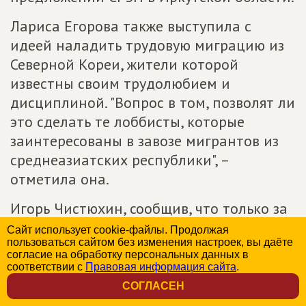
Лариса Егорова также выступила с
идеей наладить трудовую миграцию из
Северной Кореи, жители которой
известны своим трудолюбием и
дисциплиной. "Вопрос в том, позволят ли
это сделать те лоббисты, которые
заинтересованы в завозе мигрантов из
среднеазиатских республики", –
отметила она.
Игорь Чистюхин, сообщив, что только за
четыре месяца в Московскую область
Сайт использует cookie-файлы. Продолжая
пользоваться сайтом без изменения настроек, вы даёте
прибыло 880 тыс. мигрантов, предложил,
согласие на обработку персональных данных в
в частности, ввести для них
соответствии с
Правовая информация сайта
.
приглашения.
СОГЛАСЕН