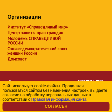
Организации
Институт «Справедливый мир»
Центр защиты прав граждан
Молодежь СПРАВЕДЛИВОЙ
РОССИИ
Социал-демократический союз
женщин России
Домсовет
Социалистическая политическая партия
СПРАВЕДЛИВАЯ
Сайт использует cookie-файлы. Продолжая
РОССИЯ
пользоваться сайтом без изменения настроек, вы даёте
Региональное отделение партии в Республике Карелия
согласие на обработку персональных данных в
© 2006-2026
соответствии с
Правовая информация сайта
.
Политика в отношении обработки персональных данных
СОГЛАСЕН