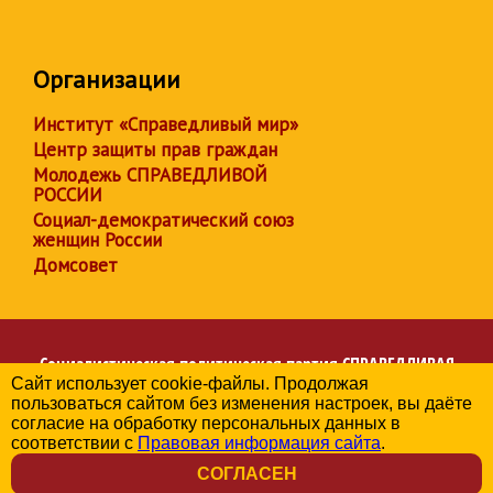
Организации
Институт «Справедливый мир»
Центр защиты прав граждан
Молодежь СПРАВЕДЛИВОЙ
РОССИИ
Социал-демократический союз
женщин России
Домсовет
Социалистическая политическая партия
СПРАВЕДЛИВАЯ
Сайт использует cookie-файлы. Продолжая
РОССИЯ
пользоваться сайтом без изменения настроек, вы даёте
Региональное отделение партии в Республике Карелия
согласие на обработку персональных данных в
© 2006-2026
соответствии с
Правовая информация сайта
.
Политика в отношении обработки персональных данных
СОГЛАСЕН