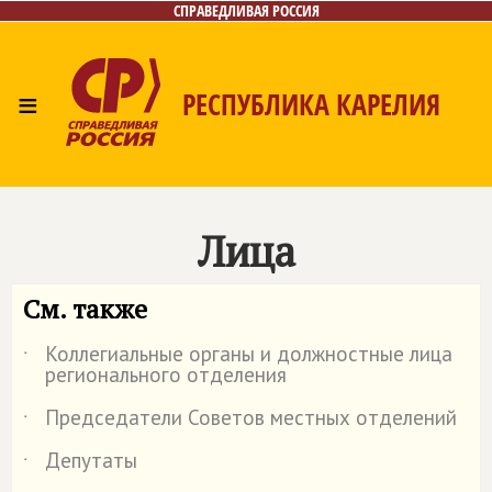
СПРАВЕДЛИВАЯ РОССИЯ
≡
РЕСПУБЛИКА КАРЕЛИЯ
Главная
Новости
Лица
Фото/Видео
Газета
Контакты
Лица
См. также
Коллегиальные органы и должностные лица
˙
регионального отделения
Председатели Советов местных отделений
˙
Депутаты
˙