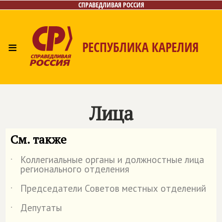
СПРАВЕДЛИВАЯ РОССИЯ
≡
РЕСПУБЛИКА КАРЕЛИЯ
Главная
Новости
Лица
Фото/Видео
Газета
Контакты
Лица
См. также
Коллегиальные органы и должностные лица
˙
регионального отделения
Председатели Советов местных отделений
˙
Депутаты
˙