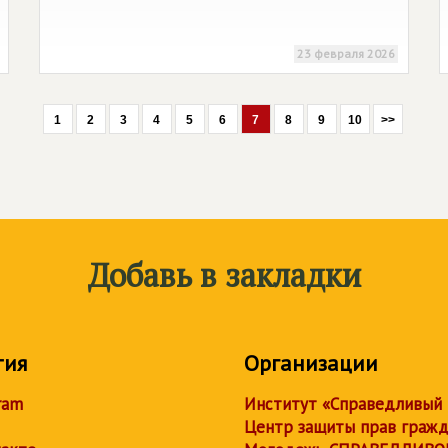
23 февраля 2026
1
2
3
4
5
6
7
8
9
10
>>
Добавь в закладки
тия
Организации
ram
Институт «Справедливый
Центр защиты прав граж