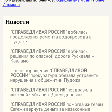
По материалам источников:
Официальный сайт Ройне
Изюмова
Новости
"
СПРАВЕДЛИВАЯ РОССИЯ
" добилась
˙
продолжения ремонта водопровода в
Пудоже
"
СПРАВЕДЛИВАЯ РОССИЯ
" добилась
˙
решения по опасной дороге Рускеала –
Кааламо
После обращения "
СПРАВЕДЛИВОЙ
˙
РОССИИ
" прокуратура обязала устранить
нарушения в общежитии Пудожа
"
СПРАВЕДЛИВАЯ РОССИЯ
" поздравила
˙
жителей Суйсари с Днем деревни
"
СПРАВЕДЛИВАЯ РОССИЯ
помогла жителям
˙
Сегежи вернуть деньги за незаконные